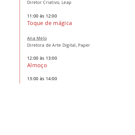
Diretor Criativo, Leap
11:00 às 12:00
Toque de mágica
Ana Melo
Diretora de Arte Digital, Paper
12:00 às 13:00
Almoço
13:00 às 14:00
Publicidade e VR
Téo Teixeira
CTO, Studio Crocodilo
19:00 às 22:00
Festa de encerramento