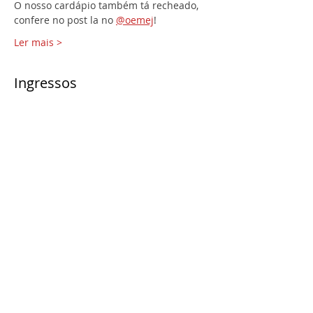
O nosso cardápio também tá recheado, 
confere no post la no 
@oemej
!
Ler mais >
Ingressos
Vendas encerradas
Tipo de ingresso
Tranferência | Integra
EMEJ25
Preço
R$ 0,00