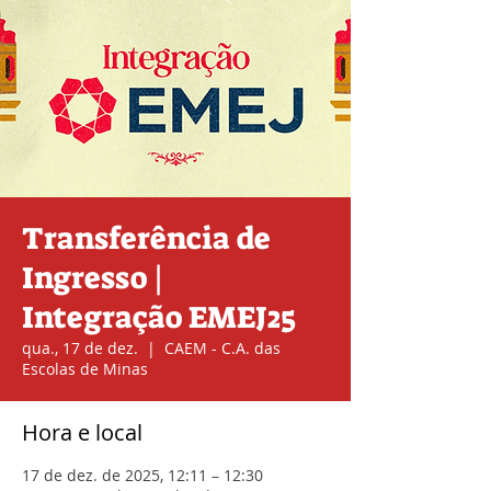
Transferência de
Ingresso |
Integração EMEJ25
qua., 17 de dez.
  |  
CAEM - C.A. das
Escolas de Minas
Hora e local
17 de dez. de 2025, 12:11 – 12:30